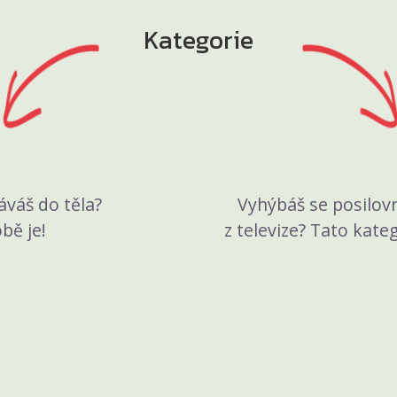
Kategorie
áváš do těla?
Vyhýbáš se posilov
bě je!
z televize? Tato kate