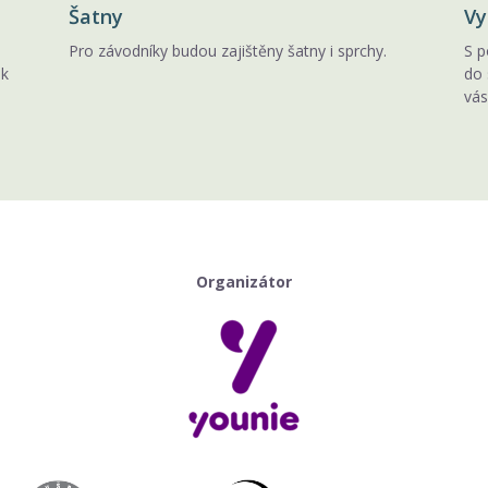
Šatny
Vy
Pro závodníky budou zajištěny šatny i sprchy.
S p
ak
do 
vás
Organizátor