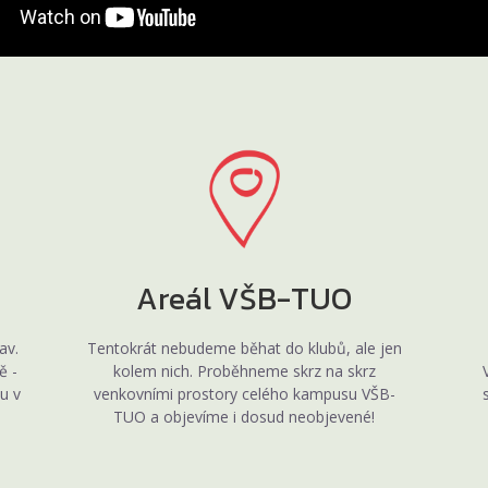
Areál VŠB-TUO
av.
Tentokrát nebudeme běhat do klubů, ale jen
ě -
kolem nich. Proběhneme skrz na skrz
u v
venkovními prostory celého kampusu VŠB-
TUO a objevíme i dosud neobjevené!